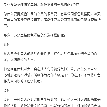
专业办公室装修第二课：颜色不要随便乱搭配好吗？
为什么要提颜色？因为它真的很重要！有些公司颜色瞎搭配，每天
盯着电脑眼睛已经很累了，居然还要被公司那扎眼的色彩搭配给折
磨。
那么，办公室装修色彩要怎么选择搭配呢？
红色
从古至今中国人都将红色看作是吉祥色。红色具有热情奔放的含
义，充满燃烧的力量。
但是红色面积过大，会造成人们的视觉负担过重，产生头晕目眩、
心跳加速的不适感。所以作为局部点缀是不错的选择，不宜将红色
作为大面积的主色调使用。
蓝色
蓝色是一种令人浮想联翩产生遐想的色彩，给人一种大海般浩瀚无
边的感觉。蓝色是最冷的色彩，也是永恒的象征。纯净的蓝色表现