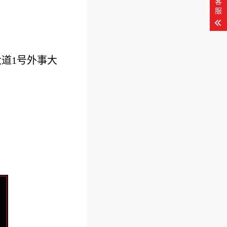
客
服
道1号外事大
：