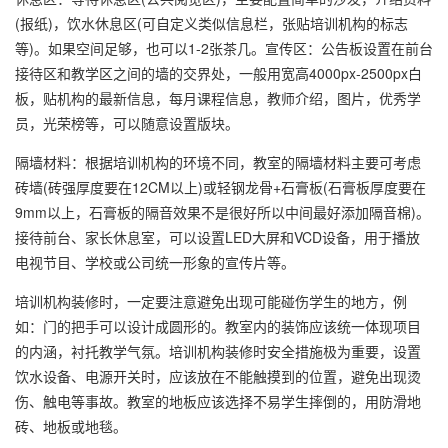
(报纸)，饮水休息区(可自定义类似信息栏，张贴培训机构的标志
等)。如果空间足够，也可以1-2张茶几。宣传区：公告板设置在前台
接待区和教学区之间的墙的交界处，一般用宽高4000px-2500px白
板，贴机构的最新信息，每月课程信息，教师介绍，图片，优秀学
员，光荣榜等，可以随意设置版块。
隔墙材料：根据培训机构的环境不同，教室的隔墙材料主要可考虑
砖墙(砖强厚度要在12CM以上)或轻钢龙骨+石膏板(石膏板厚度要在
9mm以上，石膏板的隔音效果不是很好所以中间最好添加隔音棉)。
接待前台、家长休息室，可以设置LED大屏和VCD设备，用于播放
电视节目、学校或公司统一形象的宣传片等。
培训机构装修时，一定要注意避免出现可能碰伤学生的地方，例
如：门的把手可以设计成圆形的。教室内的装饰应该统一体现项目
的内涵，衬托教学气氛。培训机构装修时安全措施极为重要，设置
饮水设备、电源开关时，应该放在不能触摸到的位置，避免出现烫
伤、触电等事故。教室的地板应该选择不易学生摔倒的，用防滑地
砖、地板或地毯。