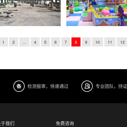
1
2
...
4
5
6
7
8
9
10
11
12
明
检测报审，快速通过
专业团队，持
关于我们
免费咨询