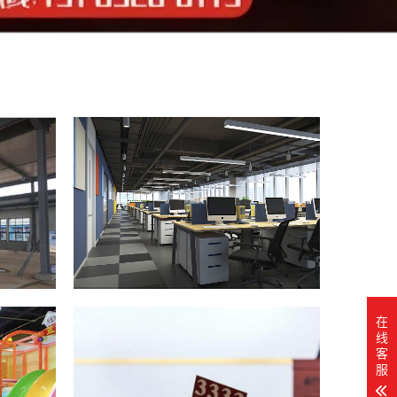
在
线
客
服